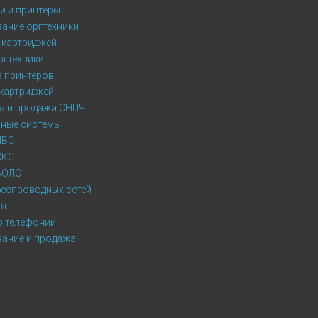
и и принтеры
ание оргтехники
 картриджей
ргтехники
 принтеров
картриджей
а и продажа СНПЧ
ные системы
ЛВС
СКС
ВОЛС
еспроводных сетей
ия
p телефонии
ание и продажа