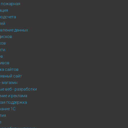
- пожарная
ация
подсчета
лей
вление данных
дисков
ков
яти
ов
сивов
ка сайтов
ивный сайт
- магазин
е веб - разработки
ние и реклама
кая поддержка
ание 1С
тия
е