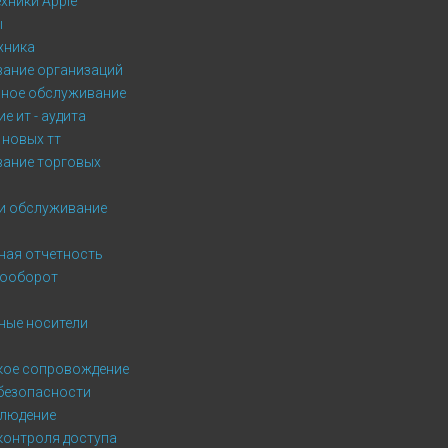
хники Apple
ы
хника
ание организаций
ное обслуживание
е ит - аудита
 новых тт
ание торговых
и обслуживание
ная отчетность
тооборот
ные носители
кое сопровождение
безопасности
людение
контроля доступа