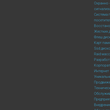
Охранно 
сигнализ
Система 
посетите
Восстано
Жестких 
Флеш дис
Карт пам
Ssd диск
Raid мас
Разработ
Корпорат
Интернет 
Уникальны
Продвиже
Техничес
Обслужив
Предприя
Внедрени