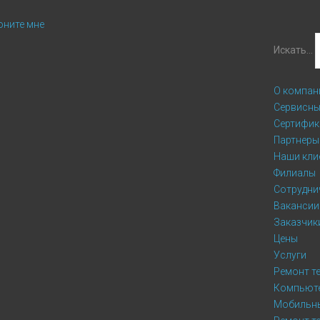
оните мне
Искать...
О компан
Сервисны
Сертифик
Партнеры
Наши кли
Филиалы
Сотрудни
Вакансии
Заказчик
Цены
Услуги
Ремонт т
Компьюте
Мобильн