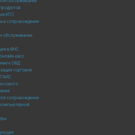
кое обслуживание
продуктов
ие ИТС
а и сопровождение
и обслуживание
ция в ФНС
онлайн касс
ние к ОФД
зация торговли
ЕГАИС
ассового
ания
кое сопровождение
 компьютерной
еры
тующие