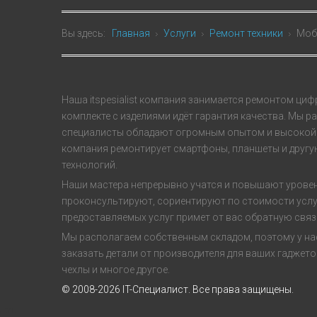
Вы здесь:
Главная
Услуги
Ремонт техники
Моб
Наша itspesialist компания занимается ремонтом циф
комплекте с изделиями идёт гарантия качества. Мы 
специалисты обладают огромным опытом и высокой 
компания ремонтирует смартфоны, планшеты и другую 
технологий.
Наши мастера непрерывно учатся и повышают уровень
проконсультируют, сориентируют по стоимости услу
предоставляемых услуг примет от вас обратную связ
Мы располагаем собственным складом, поэтому у нас
заказать детали от производителя для ваших гаджетов
чехлы и многое другое.
© 2008-2026 IT-Специалист. Все права защищены.
Jtru