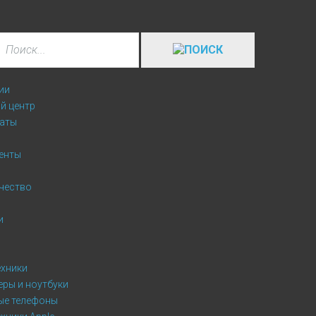
ии
й центр
аты
енты
чество
и
ехники
ры и ноутбуки
ые телефоны