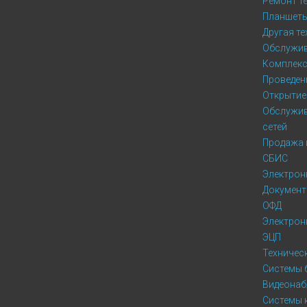
Ремонт те
Планшет
Другая те
Обслужив
Комплекс
Проведени
Открытие
Обслужив
сетей
Продажа 
СБИС
Электрон
Докумен
ОФД
Электрон
ЭЦП
Техничес
Системы 
Видеонаб
Системы 