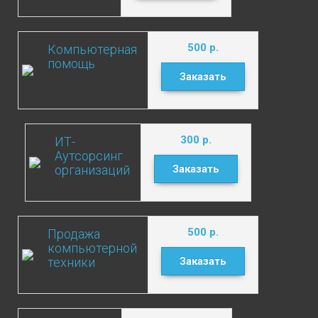
500
р.
Компьютерная
помощь
Заказать
300
р.
ИТ-
Аутсорсинг
организаций
Заказать
500
р.
Продажа
компьютерной
техники
Заказать