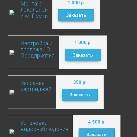
1 000
р.
Монтаж
локальной
и wi-fi сети
Заказать
1 000
р.
Настройка и
продажа 1С
Предприятия
Заказать
350
р.
Заправка
картриджей
Заказать
4 500
р.
Установка
видеонаблюдения
Заказать