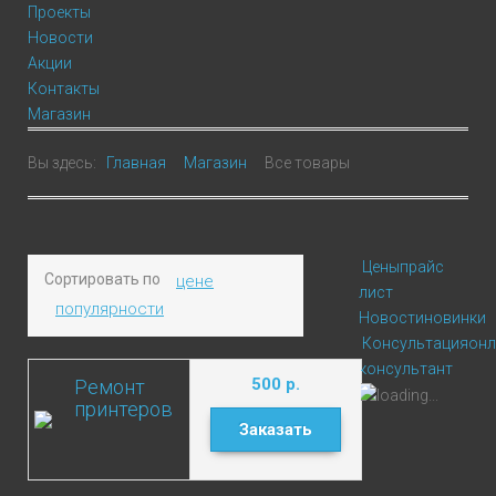
Проекты
Новости
Акции
Контакты
Магазин
Вы здесь:
Главная
Магазин
Все товары
Цены
прайс
Сортировать по
цене
лист
популярности
Новости
новинки
Консультация
онл
консультант
500
р.
Ремонт
принтеров
Заказать