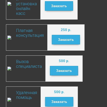
установка
Заказать
онлайн
касс
250
р.
Платная
консультация
Заказать
500
р.
Вызов
специалиста
Заказать
500
р.
Удаленная
помощь
Заказать